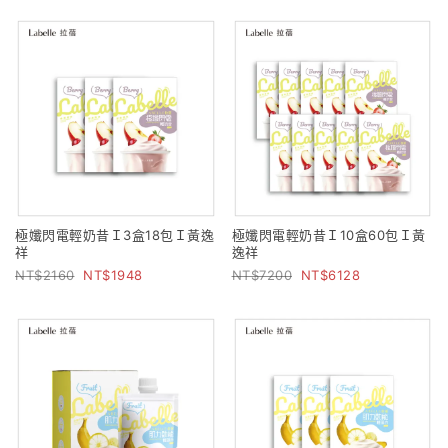
極孅閃電輕奶昔Ｉ3盒18包Ｉ黃逸
極孅閃電輕奶昔Ｉ10盒60包Ｉ黃
祥
逸祥
2160
1948
7200
6128