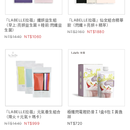
『LABELLE拉蓓』纖妍益生組
『LABELLE拉蓓』仙女組合精華
（早上:亮妍益生菌＋睡前:閃纖益
飲（閃纖＋亮妍＋精萃）
生菌）
2160
1880
1440
1060
『LABELLE拉蓓』元氣養生組合
極孅閃電輕奶昔Ｉ1盒6包Ｉ黃逸
（降火＋元氣＋瑪卡）
祥
1440
999
720