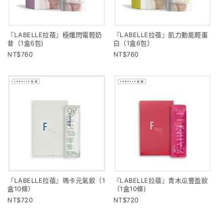
『LABELLE拉蓓』極孅閃電輕奶
『LABELLE拉蓓』肌力動能輕蛋
昔（1盒6包)
白（1盒6包）
760
760
『LABELLE拉蓓』瑪卡元氣飲（1
『LABELLE拉蓓』青木瓜豐盈飲
盒10條）
（1盒10條)
720
720