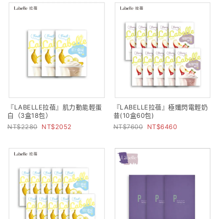
『LABELLE拉蓓』肌力動能輕蛋
『LABELLE拉蓓』極孅閃電輕奶
白（3盒18包）
昔(10盒60包)
2280
2052
7600
6460