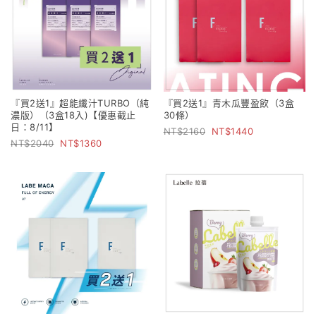
『買2送1』超能纖汁TURBO（純
『買2送1』青木瓜豐盈飲（3盒
濃版）（3盒18入)【優惠截止
30條）
日：8/11】
2160
1440
2040
1360