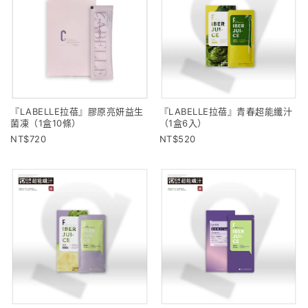
『LABELLE拉蓓』膠原亮妍益生
『LABELLE拉蓓』青春超能纖汁
菌凍（1盒10條）
（1盒6入）
720
520