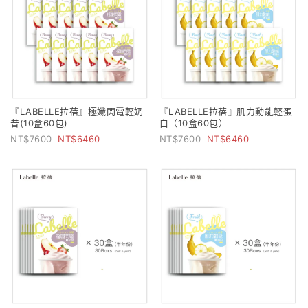
『LABELLE拉蓓』極孅閃電輕奶
『LABELLE拉蓓』肌力動能輕蛋
昔(10盒60包)
白（10盒60包）
7600
6460
7600
6460