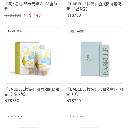
『買2送1』瑪卡元氣飲（3盒30
『LABELLE拉蓓』極孅閃電輕奶
條）
昔（1盒6包)
2160
1440
760
『LABELLE拉蓓』肌力動能輕蛋
『LABELLE拉蓓』水潤私密飲（1
白（1盒6包）
盒10條)
760
720