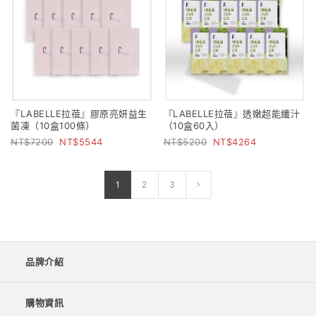
『LABELLE拉蓓』膠原亮妍益生
『LABELLE拉蓓』透嫩超能纖汁
菌凍（10盒100條）
（10盒60入）
7200
5544
5200
4264
1
2
3
品牌介紹
購物資訊