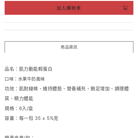
加入購物車
商品資訊
品名：肌力動能輕蛋白
口味：水果牛奶風味
功效：肌耐線條、維持體態、營養補充、飽足增加、調理體
質、精力體能
規格：
6
入
/
盒
容量：每一包
35 ± 5%
克
營養含量
/
包：