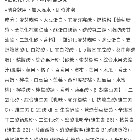
•
隨身飲用，加入溫水，即時沖泡
成分：麥芽糊精、大豆蛋白、異麥芽寡醣、奶精粉【葡萄糖
漿、全氫化棕櫚仁油、酪蛋白酸鈉、磷酸氫二鉀、脂肪酸甘
油酯、二氧化矽、香料】、難消化麥芽糊精、豌豆蛋白、支
鏈胺基酸
(L-
白胺酸、
L-
異白胺酸、
L-α
胺基異戊酸、葵花卵磷
脂
)
、精胺酸、綜合果汁粉【砂糖、麥芽糊精、綜合水果濃縮
汁
(
鳳梨、蘋果、橘子、百香果、蜜柑、芒果、木瓜、香蕉、
萊姆、檸檬、白葡萄、藍莓、西印度櫻桃、紅葡萄、水蜜
桃
)
、檸檬酸、檸檬酸鈉、香料、蘋果酸、
β-
胡蘿蔔素】、二
氧化矽、綜合維生素【乳糖、麥芽糊精、
L-
抗壞血酸
(
維生素
C)
、維生素
E (
乙酸
dl-α-
生育醇酯、乾燥葡萄糖漿、辛烯基
丁二酸鈉澱粉、二氧化矽
)
、鹽酸吡哆辛
(
維生素
B6)
、核黃素
(
維生素
B2)
、菸鹼醯胺、硝酸硫胺明
(
維生素
B1,
硝酸噻胺
)
、
乾燥維生素
A
醋酸鹽
(
乾燥葡萄糖漿、阿拉伯膠、玉米澱粉、