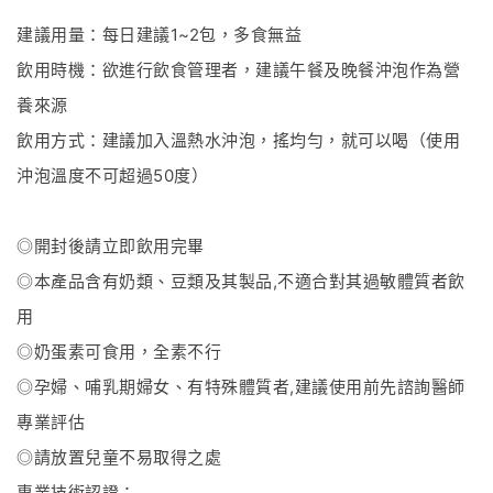
建議用量：每日建議
1~2
包，多食無益
飲用時機：欲進行飲食管理者，建議午餐及晚餐沖泡作為營
養來源
飲用方式：建議加入溫熱水沖泡，搖均勻，就可以喝（使用
沖泡溫度不可超過
50
度）
◎開封後請立即飲用完畢
◎本產品含有奶類、豆類及其製品
,
不適合對其過敏體質者飲
用
◎奶蛋素可食用，全素不行
◎孕婦、哺乳期婦女、有特殊體質者
,
建議使用前先諮詢醫師
專業評估
◎請放置兒童不易取得之處
專業技術認證：