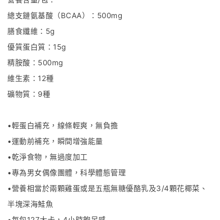
總支鏈氨基酸（
BCAA
）：
500mg
膳食纖維：
5g
優質蛋白質：
15g
精胺酸：
500mg
維生素：
12
種
礦物質：
9
種
•
輕蛋白補充，線條輕爽，無負擔
•
運動前補充，瞬間增強能量
•
乾淨食物，無過度加工
•
專為男女偶像團體，科學體態管理
•
營養相當於兩顆雞蛋或是五瓶無糖優酪乳及
3/4
顆花椰菜、
半塊深海鮭魚
•
每包
127
大卡，
4
小時飽足感