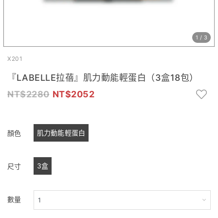
1
/
3
X201
『LABELLE拉蓓』肌力動能輕蛋白（3盒18包）
2280
2052
肌力動能輕蛋白
顏色
3盒
尺寸
數量