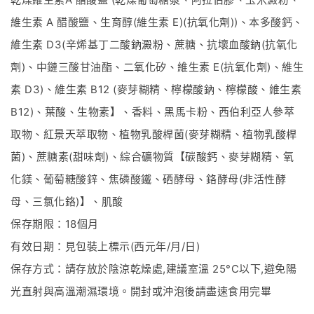
維生素
A
醋酸鹽、生育醇
(
維生素
E)(
抗氧化劑
))
、本多酸鈣、
維生素
D3(
辛烯基丁二酸鈉澱粉、蔗糖、抗壞血酸鈉
(
抗氧化
劑
)
、中鏈三酸甘油酯、二氧化矽、維生素
E(
抗氧化劑
)
、維生
素
D3)
、維生素
B12 (
麥芽糊精、檸檬酸鈉、檸檬酸、維生素
B12)
、葉酸、生物素】、香料、黑馬卡粉、西伯利亞人參萃
取物、紅景天萃取物、植物乳酸桿菌
(
麥芽糊精、植物乳酸桿
菌
)
、蔗糖素
(
甜味劑
)
、綜合礦物質【碳酸鈣、麥芽糊精、氧
化鎂、葡萄糖酸鋅、焦磷酸鐵、硒酵母、鉻酵母
(
非活性酵
母、三氯化鉻
)
】、肌酸
保存期限：
18
個月
有效日期：見包裝上標示
(
西元年
/
月
/
日
)
保存方式：請存放於陰涼乾燥處
,
建議室溫
25°C
以下
,
避免陽
光直射與高溫潮濕環境。開封或沖泡後請盡速食用完畢