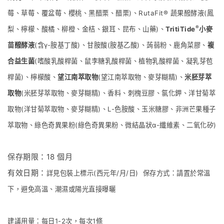
莓、草莓、覆盆莓、櫻桃、黑醋栗、醋栗)、RutaFit® 蔬果醱酵液(鳳
®
梨、檸檬、酸橘、柳橙、金桔、銀耳、昆布、山藥)、
TritiTide
小麥
苗醱酵液
(含γ-胺基丁酸)、甘胺酸(胺基乙酸)、蒟蒻粉、鹿角菜膠、
複
合益生菌
(嗜酸乳酸桿菌、鼠李糖乳酸桿菌、植物乳酸桿菌、凝乳芽苞
桿菌)、檸檬酸、
望江南萃取物
(望江南萃取物、麥芽糊精)、
米胚芽萃
取物
(米胚芽萃取物、麥芽糊精)、香料、刺槐豆膠、氯化鉀、洋甘菊萃
取物(洋甘菊萃取物、麥芽糊精)、L-色胺酸、玉米糖膠、非洲芒果種子
萃取物、綠色奇異果粉(綠色奇異果粉、微結晶狀α-纖維素、二氧化矽)
保存期限：18 個月
有效日期：
詳見包裝上標示(西元年/月/日) 保存方式：請置於常溫
下，避免高溫、潮濕或陽光直接曝曬
建議用量：每日1-2次，每次1條