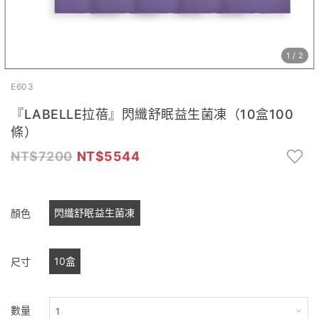
1
/
2
E603
『LABELLE拉蓓』閃纖舒眠益生菌凍（10盒100
條）
7200
5544
閃纖舒眠益生菌凍
顏色
10盒
尺寸
數量