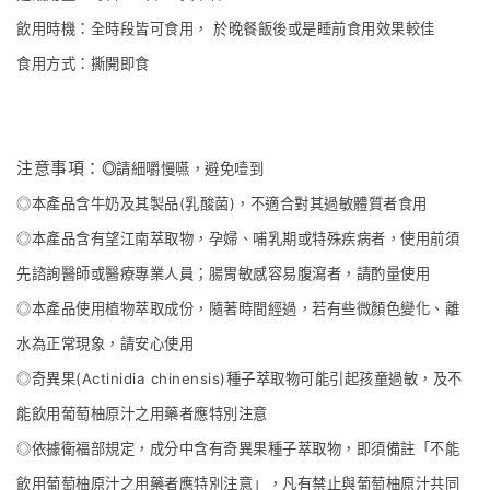
飲用時機：全時段皆可食用， 於晚餐飯後或是睡前食用效果較佳
食用方式：撕開即食
注意事項：
◎
請細嚼慢嚥，避免噎到
◎本產品含牛奶及其製品(乳酸菌)，不適合對其過敏體質者食用
◎本產品含有望江南萃取物，孕婦、哺乳期或特殊疾病者，使用前須
先諮詢醫師或醫療專業人員；腸胃敏感容易腹瀉者，請酌量使用
◎本產品使用植物萃取成份，隨著時間經過，若有些微顏色變化、離
水為正常現象，請安心使用
◎奇異果(Actinidia chinensis)種子萃取物可能引起孩童過敏，及不
能飲用葡萄柚原汁之用藥者應特別注意
◎依據衛福部規定，成分中含有奇異果種子萃取物，即須備註「不能
飲用葡萄柚原汁之用藥者應特別注意」，凡有禁止與葡萄柚原汁共同