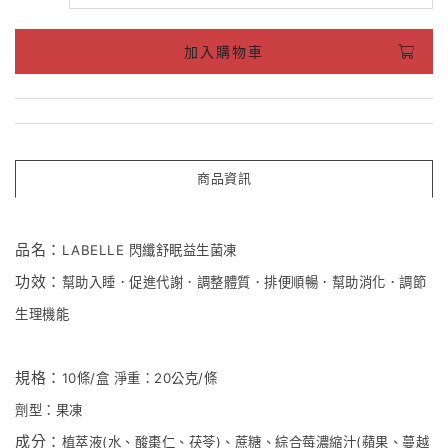
加入購物車
商品資訊
品名：
LABELLE 閃纖舒眠益生菌凍
功效：
幫助入睡．促進代謝．調整體質．排便順暢．幫助消化．調節
生理機能
規格：
10條/盒
淨重：20公克/條
劑型：果凍
成分：
植萃液(水、酸棗仁、茯苓)、蔗糖、綜合莓濃縮汁(蘋果、蔓越