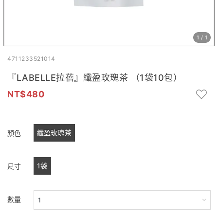
1
/
1
4711233521014
『LABELLE拉蓓』纖盈玫瑰茶 （1袋10包）
480
纖盈玫瑰茶
顏色
1袋
尺寸
數量