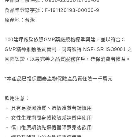
產品責任險保號：0960-2236012708-00
食品業登錄字號：F-191120193-00000-9
原產地：台灣
100建坪廠房依照GMP藥廠規格標準興建，並以符合Ｃ
GMP精神推動品質管制，同時獲得 NSF-ISR ISO9001 之
國際認證，以最完善之品質服務客戶，確保消費者權益。
*本產品已投保國泰產物保險產品責任險一千萬元
飲用注意：
・ 具有易腹瀉體質、過敏體質者請慎用
・ 女性生理期間身體較敏感請暫停使用
・ 傷口復原期請先遵循醫師意見後飲用