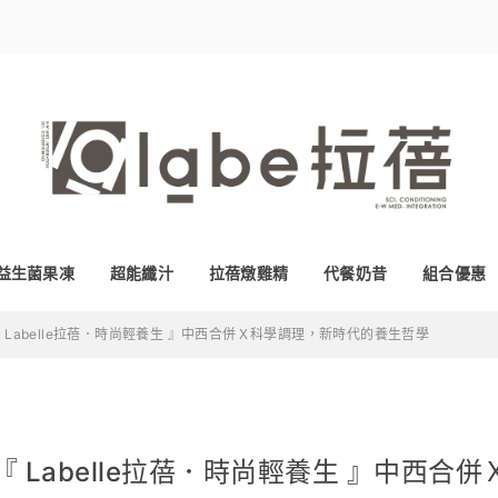
益生菌果凍
超能纖汁
拉蓓燉雞精
代餐奶昔
組合優惠
 ◢ 『 Labelle拉蓓．時尚輕養生 』中西合併Ｘ科學調理，新時代的養生哲學
e ◢ 『 Labelle拉蓓．時尚輕養生 』中西