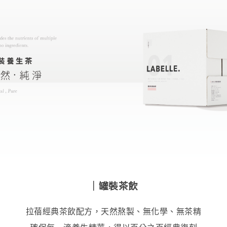
｜罐裝茶飲
拉蓓經典茶飲配方，天然熬製、無化學、無茶精