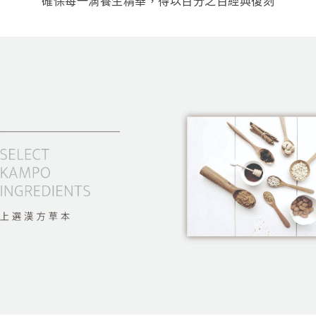
確保每一滴養生精華，得以百分之百經典復刻