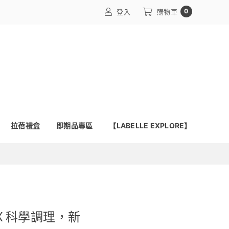
0
登入
購物車
拉蓓禮盒
即期品專區
【LABELLE EXPLORE】
合併Ｘ科學調理，新