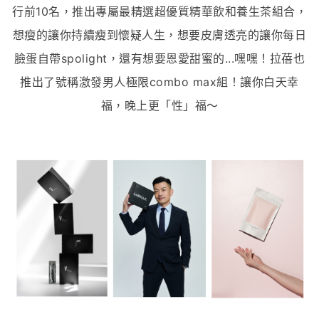
行前10名，推出專屬最精選超優質精華飲和養生茶組合，
想瘦的讓你持續瘦到懷疑人生，想要皮膚透亮的讓你每日
臉蛋自帶spolight，還有想要恩愛甜蜜的...嘿嘿！拉蓓也
推出了號稱激發男人極限combo max組！讓你白天幸
福，晚上更「性」福～