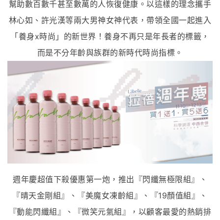
幫助數百數千甚至數萬的人恢復健康。以這樣的理念攜手
林心如、許光漢等兩大男神女神代表，帶領全國一起進入
「養身x時尚」的新世界！養身不再只是年長者的標籤，
而是不分年齡與族群的新時代時尚指標。
週年慶超值下殺優惠第一炮，推出『閃纖無極限組』、
『晴天金剛組』、『美魔女凍齡組』、『19顏值組』、
『動能閃纖組』、『微笑元氣組』，以顧客最愛的熱銷排