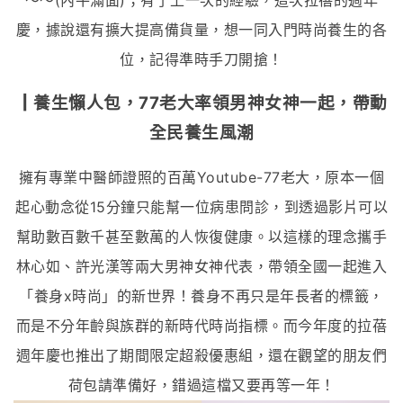
～～(內牛滿面)；有了上一次的經驗，這次拉蓓的週年
慶，據說還有擴大提高備貨量，想一同入門時尚養生的各
位，記得準時手刀開搶！
┃養生懶人包，77老大率領男神女神一起，帶動
全民養生風潮
擁有專業中醫師證照的百萬Youtube-77老大，原本一個
起心動念從15分鐘只能幫一位病患問診，到透過影片可以
幫助數百數千甚至數萬的人恢復健康。以這樣的理念攜手
林心如、許光漢等兩大男神女神代表，帶領全國一起進入
「養身x時尚」的新世界！養身不再只是年長者的標籤，
而是不分年齡與族群的新時代時尚指標。而今年度的拉蓓
週年慶也推出了期間限定超殺優惠組，還在觀望的朋友們
荷包請準備好，錯過這檔又要再等一年！