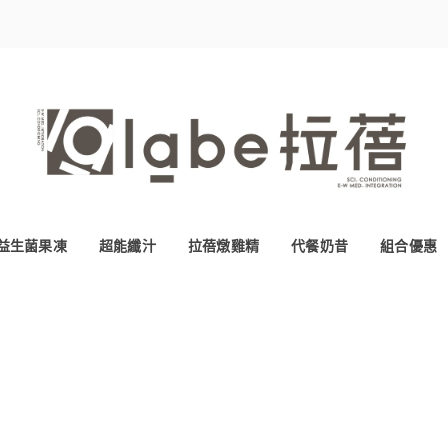
益生菌果凍
超能纖汁
拉蓓燉雞精
代餐奶昔
組合優惠